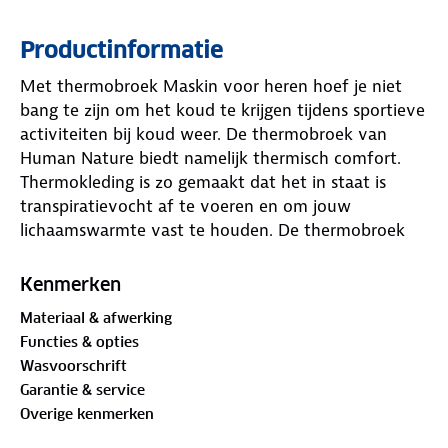
Productinformatie
Met thermobroek Maskin voor heren hoef je niet
bang te zijn om het koud te krijgen tijdens sportieve
activiteiten bij koud weer. De thermobroek van
Human Nature biedt namelijk thermisch comfort.
Thermokleding is zo gemaakt dat het in staat is
transpiratievocht af te voeren en om jouw
lichaamswarmte vast te houden. De thermobroek
werkt het best wanneer je ‘m direct op de huid
draagt. Thermokleding is een ideale basis voor het
Kenmerken
drie lagen systeem. Door dit systeem toe te passen
Materiaal & afwerking
blijft jouw lichaam in alle omstandigheden op
Functies & opties
temperatuur. Combineer thermobroek Maskin met
Wasvoorschrift
thermoshirt Rexton
voor een optimaal resultaat.
Garantie & service
Overige kenmerken