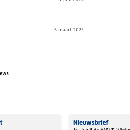
5 maart 2023
iews
t
Nieuwsbrief
Ja, ik wil de ANWB Winke