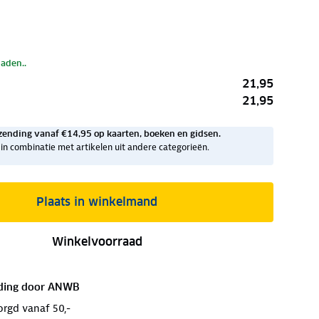
laden..
21,95
21,95
zending vanaf €14,95 op kaarten, boeken en gidsen.
ig in combinatie met artikelen uit andere categorieën.
Plaats in winkelmand
Winkelvoorraad
ding door
ANWB
orgd vanaf 50,-