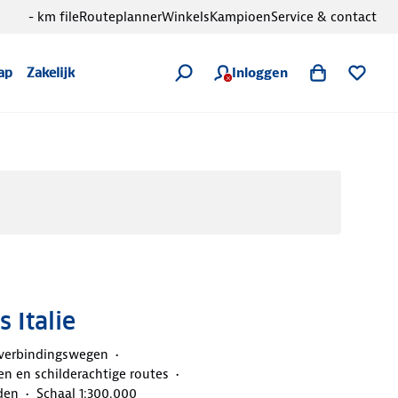
- km file
Routeplanner
Winkels
Kampioen
Service & contact
Inloggen
ap
Zakelijk
 Italie
 verbindingswegen
n en schilderachtige routes
den
Schaal 1:300.000