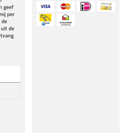
n geef
ij per
 de
 uit de
ntvang