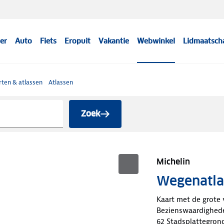
er
Auto
Fiets
Eropuit
Vakantie
Webwinkel
Lidmaatsch
ten & atlassen
Atlassen
Zoek
Michelin
Wegenatlas
Kaart met de grote
Bezienswaardighede
62 Stadsplattegron