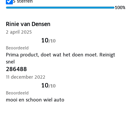
5 sterren
minuten inwerken en spoel daarna af met een
100
%
hogedrukreiniger. Het product wordt geleverd in een
spuitfles van 1000 ml.
Rinie van Densen
2 april 2025
Tip: gebruik Alu-Teufel tijdens de wekelijkse
wasbeurt van je auto voor het beste resultaat!
10
/
10
Beoordeeld
Prima product, doet wat het doen moet. Reinigt
snel
286488
11 december 2022
10
/
10
Beoordeeld
mooi en schoon wiel auto