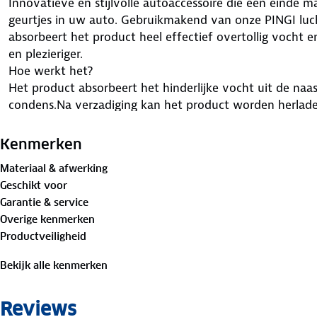
Innovatieve en stijlvolle autoaccessoire die een einde
geurtjes in uw auto. Gebruikmakend van onze PINGI luc
absorbeert het product heel effectief overtollig vocht e
en plezieriger.
Hoe werkt het?
Het product absorbeert het hinderlijke vocht uit de n
condens.Na verzadiging kan het product worden herlad
vocht zal op hygiënische wijze verdampen (3 uur /180 g
doet wat je van een vochtopnemer mag verwachten.
Kenmerken
- Herlaadbaar in ca. 3 uur (180gr)
Materiaal & afwerking
- Lekt niet!
Geschikt voor
- Gaat jaren mee!
Garantie & service
Overige kenmerken
Productveiligheid
Bekijk alle kenmerken
Reviews