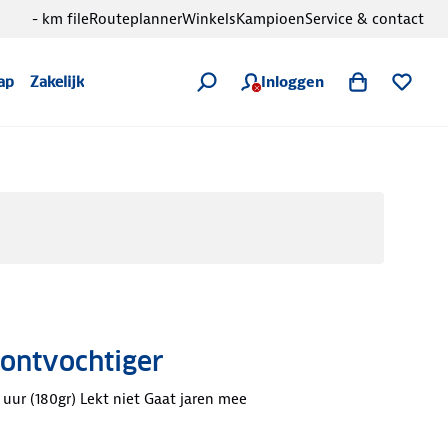
- km file
Routeplanner
Winkels
Kampioen
Service & contact
Inloggen
ap
Zakelijk
 ontvochtiger
 uur (180gr) Lekt niet Gaat jaren mee