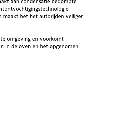
 maakt aan condensatie bedompte
htontvochtigingstechnologie,
n maakt het het autorijden veiliger
aaste omgeving en voorkomt
en in de oven en het opgenomen
raden). Dit is een vochtopnemer die