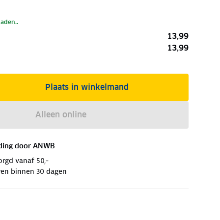
laden..
13,99
13,99
Plaats in winkelmand
Alleen online
ding door
ANWB
orgd vanaf 50,-
ren binnen 30 dagen