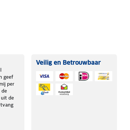
Veilig en Betrouwbaar
l
n geef
ij per
 de
 uit de
ntvang