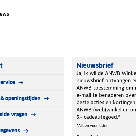
iews
t
Nieuwsbrief
Ja, ik wil de ANWB Winke
nieuwsbrief ontvangen e
ervice
ANWB toestemming om m
e-mail te benaderen over
& openingstijden
beste acties en kortingen
ANWB (web)winkel en o
elde vragen
5.- cadeautegoed.*
*Alleen voor leden
gegevens