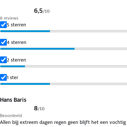
6,5
/
10
8 reviews
5 sterren
4 sterren
2 sterren
1 ster
Hans Baris
8
/
10
Beoordeeld
Allen bijj extreem dagen regen geen blijft het een vochti