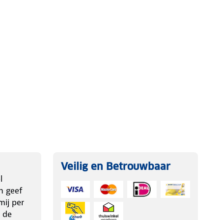
Veilig en Betrouwbaar
l
n geef
ij per
 de