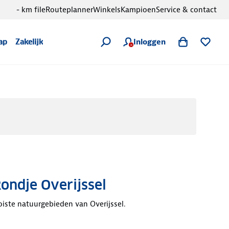
- km file
Routeplanner
Winkels
Kampioen
Service & contact
Inloggen
ap
Zakelijk
Rondje Overijssel
iste natuurgebieden van Overijssel.