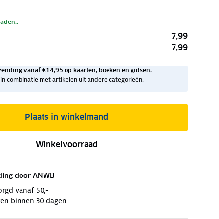
laden..
7,99
7,99
zending vanaf €14,95 op kaarten, boeken en gidsen.
ig in combinatie met artikelen uit andere categorieën.
Plaats in winkelmand
Winkelvoorraad
ding door
ANWB
orgd vanaf 50,-
ren binnen 30 dagen