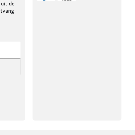
 uit de
ntvang