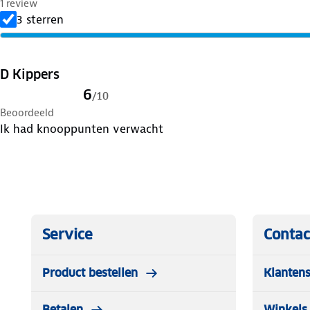
1 review
3 sterren
D Kippers
6
/
10
Beoordeeld
Ik had knooppunten verwacht
Service
Contac
Product bestellen
Klantens
Betalen
Winkels 