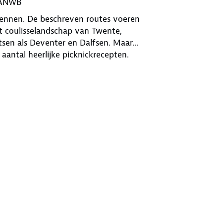
j ANWB
erkennen. De beschreven routes voeren
et coulisselandschap van Twente,
atsen als Deventer en Dalfsen. Maar...
antal heerlijke picknickrecepten.