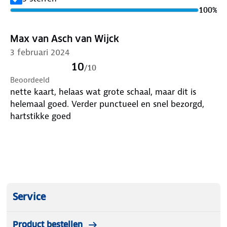
gemarkeerd met een groene streep.
100
%
Op de kaart zie je een netwerk van autowegen
Max van Asch van Wijck
aangegeven in verschillende kleuren en kruisingen
3 februari 2024
worden aangegeven met nummers. Bestel Michelin
10
/
10
wegenkaarten nu online bij ANWB.
Beoordeeld
nette kaart, helaas wat grote schaal, maar dit is
helemaal goed. Verder punctueel en snel bezorgd,
hartstikke goed
Service
Product bestellen