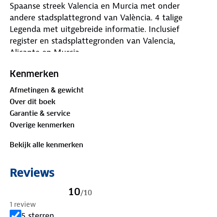
Spaanse streek Valencia en Murcia met onder
andere stadsplattegrond van València. 4 talige
Legenda met uitgebreide informatie. Inclusief
register en stadsplattegronden van Valencia,
Alicante en Murcia.
Kenmerken
De Michelin kaart is actueel, gedetailleerd,
nauwkeurig, praktisch en internationaal. De
Afmetingen & gewicht
regionale Michelinkaart biedt u: pittoreske routes,
Over dit boek
een plaatsnamenregister, tabellen met afstanden en
Garantie & service
reistijden, stadsplattegronden van de belangrijkste
Overige kenmerken
steden, nuttige diensten als flitspalen, service- en
tankstations en rustplaatsen.
Bekijk alle kenmerken
Michelin kaarten worden elk jaar herzien. De
Reviews
kaarten zijn verkrijgbaar in meer dan 40
10
verschillende bestemmingen en meer dan 270
/
10
kaarten. Wegen worden naar verschillende klasse
1 review
ingedeeld, de interessante mooie routes worden
5 sterren