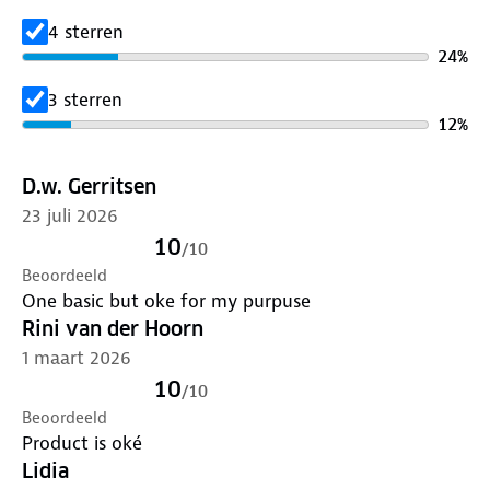
✓ 1x snelverband, 12 x 12 cm
✓ 1x zelfklevende tape, rol 1.25 cm x 1 m
4 sterren
✓ 1x (paar) vinyl handschoenen
24
%
✓ 4x alcoholdoekjes
3 sterren
✓ 1x verbandschaar
12
%
✓ 1x pincet
✓ 6x veiligheidsspelden, gesorteerd
D.w. Gerritsen
De houdbaarheidsdatum staat vermeld op de
23 juli 2026
inhoudsopgave.
10
/
10
Beoordeeld
One basic but oke for my purpuse
Rini van der Hoorn
1 maart 2026
10
/
10
Beoordeeld
Product is oké
Lidia