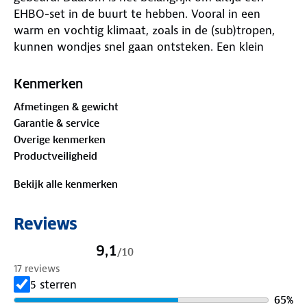
EHBO-set in de buurt te hebben. Vooral in een
warm en vochtig klimaat, zoals in de (sub)tropen,
kunnen wondjes snel gaan ontsteken. Een klein
wondje kan grote gevolgen hebben. Goede
wondverzorging is dan ook altijd nodig.
Kenmerken
Afmetingen & gewicht
De inhoud is zorgvuldig samengesteld voor de
Garantie & service
meest voorkomende kleine verwondingen thuis en
Overige kenmerken
tijdens korte uitstapjes. Je bevestigt de EHBO-set
Productveiligheid
eenvoudig met klittenband aan het stuur of aan
een riem.
Bekijk alle kenmerken
Inhoud van de Care Plus EHBO-kit Basis
Reviews
✓ 1x hydrofiel windsel 5 cm x 4 m
✓ 5x gaaskompres, 5 x 5 cm
9,1
/
10
✓ 5x pleister, 19 x 38 mm
17 reviews
✓ 5x pleister, 25 x 72 mm
5 sterren
✓ 2x pleister, 60 x 110 mm
65
%