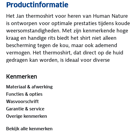
Productinformatie
Het Jan thermoshirt voor heren van Human Nature
is ontworpen voor optimale prestaties tijdens koude
weersomstandigheden. Met zijn kenmerkende hoge
kraag en handige rits biedt het shirt niet alleen
bescherming tegen de kou, maar ook ademend
vermogen. Het thermoshirt, dat direct op de huid
gedragen kan worden, is ideaal voor diverse
sportieve activiteiten, zoals wintersport, fietsen of
hardlopen in koud weer. Dankzij de geavanceerde
Kenmerken
VILOFT® vezels wordt transpiratievocht direct naar
Materiaal & afwerking
buiten afgevoerd, waardoor het lichaam warm en
Functies & opties
droog blijft. Een essentieel item voor wie comfort
Wasvoorschrift
en prestaties hoog in het vaandel heeft tijdens
Garantie & service
winterse avonturen.
Overige kenmerken
Pssst! Combineer dit thermoshirt met de Henk
thermobroek voor extra warmte.
Bekijk alle kenmerken