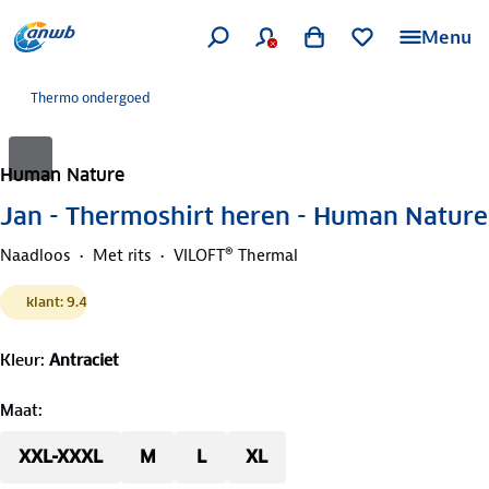
Menu
Thermo ondergoed
Human Nature
Jan - Thermoshirt heren - Human Nature
Naadloos
Met rits
VILOFT® Thermal
klant: 9.4
Kleur
:
Antraciet
Maat
:
XXL-XXXL
M
L
XL