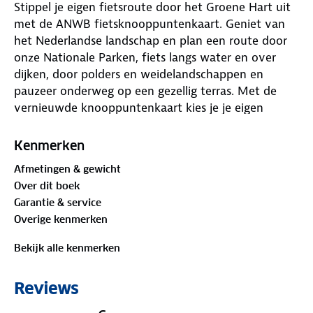
Stippel je eigen fietsroute door het Groene Hart uit
met de ANWB fietsknooppuntenkaart. Geniet van
het Nederlandse landschap en plan een route door
onze Nationale Parken, fiets langs water en over
dijken, door polders en weidelandschappen en
pauzeer onderweg op een gezellig terras. Met de
vernieuwde knooppuntenkaart kies je je eigen
fietsroute. De kaart bevat alle LF-routes (Landelijke
Fietsroutes), toeristische informatie, musea, horeca
Kenmerken
en een duidelijke legenda. In totaal zijn er 28 ANWB
Afmetingen & gewicht
Fietsknooppuntenkaarten.
Over dit boek
Garantie & service
Overige kenmerken
Bekijk alle kenmerken
Reviews