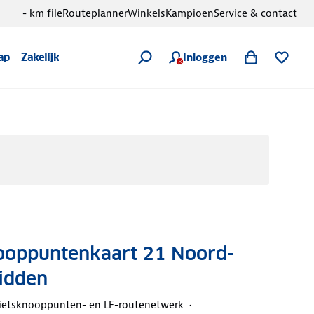
- km file
Routeplanner
Winkels
Kampioen
Service & contact
Inloggen
ap
Zakelijk
oppuntenkaart 21 Noord-
idden
ietsknooppunten- en LF-routenetwerk