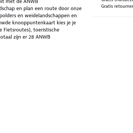
 uit met de ANWB
Gratis retourne
dschap en plan een route door onze
r polders en weidelandschappen en
uwde knooppuntenkaart kies je je
e Fietsroutes), toeristische
totaal zijn er 28 ANWB