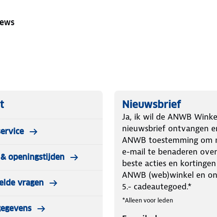
iews
t
Nieuwsbrief
Ja, ik wil de ANWB Winke
nieuwsbrief ontvangen e
ervice
ANWB toestemming om m
e-mail te benaderen over
& openingstijden
beste acties en kortingen
ANWB (web)winkel en o
elde vragen
5.- cadeautegoed.*
*Alleen voor leden
gegevens