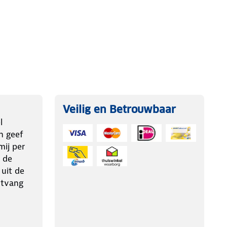
Veilig en Betrouwbaar
l
n geef
ij per
 de
 uit de
ntvang