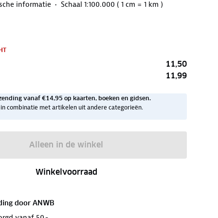
ische informatie
Schaal 1:100.000 ( 1 cm = 1 km )
HT
11,50
11,99
zending vanaf €14,95 op kaarten, boeken en gidsen.
ig in combinatie met artikelen uit andere categorieën.
Alleen in de winkel
Winkelvoorraad
ding door
ANWB
orgd vanaf 50,-