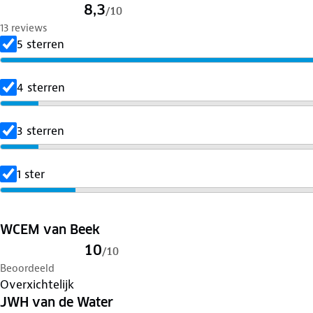
8,3
/
10
13 reviews
5 sterren
4 sterren
3 sterren
1 ster
WCEM van Beek
10
/
10
Beoordeeld
Overxichtelijk
JWH van de Water