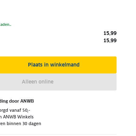
laden..
15,99
15,99
Plaats in winkelmand
Alleen online
ding door
ANWB
orgd vanaf 50,-
 in ANWB Winkels
ren binnen 30 dagen