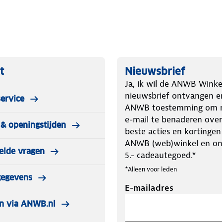
t
Nieuwsbrief
Ja, ik wil de ANWB Winke
nieuwsbrief ontvangen e
ervice
ANWB toestemming om m
e-mail te benaderen over
& openingstijden
beste acties en kortingen
ANWB (web)winkel en o
elde vragen
5.- cadeautegoed.*
*Alleen voor leden
gegevens
E-mailadres
n via ANWB.nl