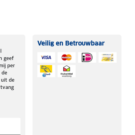
Veilig en Betrouwbaar
l
n geef
ij per
 de
 uit de
ntvang