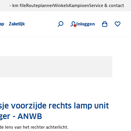
- km file
Routeplanner
Winkels
Kampioen
Service & contact
Inloggen
ap
Zakelijk
je voorzijde rechts lamp unit
ager - ANWB
e lens van het rechter achterlicht.