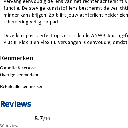
Vervang eenvoudig de lens van het rechter achterlicht 
functie. De stevige kunststof lens beschermt de verlicht
minder kans krijgen. Zo blijft jouw achterlicht helder zic
schemering veilig op pad.
Deze lens past perfect op verschillende ANWB Touring-fie
Plus II, Flex II en Flex III. Vervangen is eenvoudig, omda
achterlichtunit past. Zorg dat je fietsendrager er weer net
Kenmerken
Let op: voor het knipperlicht een oranje gloeilamp gebru
Garantie & service
Overige kenmerken
Bekijk alle kenmerken
Reviews
8,7
/
10
30 reviews