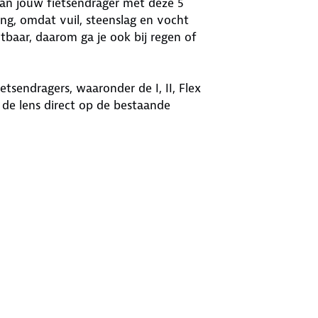
van jouw fietsendrager met deze 5
ing, omdat vuil, steenslag en vocht
htbaar, daarom ga je ook bij regen of
tsendragers, waaronder de I, II, Flex
t de lens direct op de bestaande
jes uitziet.
iken (niet inbegrepen)