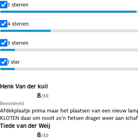
5 sterren
4 sterren
3 sterren
1 ster
Henk Van der kuil
8
/
10
Beoordeeld
Afdekplaatje prima maar het plaatsen van een nieuw lampje hierin dat op zijn zachts gezegd
KLOTEN daar om nooit zo'n fietsen drager weer aan 
Tiede van der Weij
8
/
10