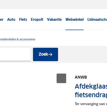
er
Auto
Fiets
Eropuit
Vakantie
Webwinkel
Lidmaatsch
 onderdelen & accessoires
Zoek
ANWB
Afdekglaas
fietsendr
Ter vervanging van d