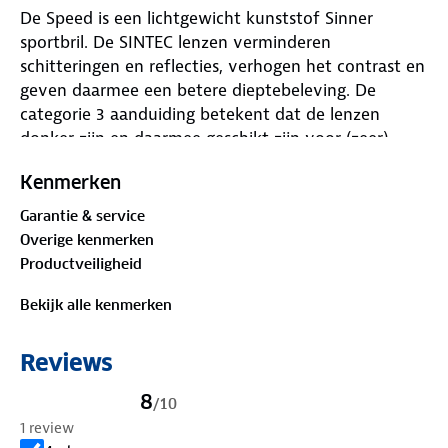
De Speed is een lichtgewicht kunststof Sinner
sportbril. De SINTEC lenzen verminderen
schitteringen en reflecties, verhogen het contrast en
geven daarmee een betere dieptebeleving. De
categorie 3 aanduiding betekent dat de lenzen
donker zijn en daarmee geschikt zijn voor (zeer)
zonnige omstandigheden. Op de neuspads en veren
Kenmerken
zit een anti-slip laag waardoor de bril tijdens het
sporten niet verschuift.
Garantie & service
Overige kenmerken
Productveiligheid
Bekijk alle kenmerken
Reviews
8
/
10
1 review