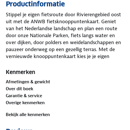
Productinformatie
Stippel je eigen fietsroute door Rivierengebied oost
uit met de ANWB fietsknooppuntenkaart. Geniet
van het Nederlandse landschap en plan een route
door onze Nationale Parken, fiets langs water en
over dijken, door polders en weidelandschappen en
pauzeer onderweg op een gezellig terras. Met de
vernieuwde knooppuntenkaart kies je je eigen
fietsroute. De kaart bevat alle LF-routes (Landelijke
Fietsroutes), toeristische informatie, musea, horeca
Kenmerken
en een duidelijke legenda. In totaal zijn er 28 ANWB
Afmetingen & gewicht
Fietsknooppuntenkaarten.
Over dit boek
Garantie & service
Overige kenmerken
Bekijk alle kenmerken