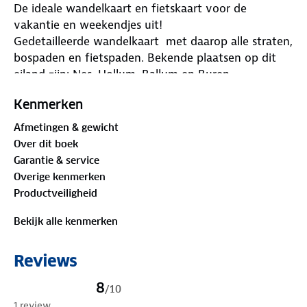
De ideale wandelkaart en fietskaart voor de
vakantie en weekendjes uit!
Gedetailleerde wandelkaart met daarop alle straten,
bospaden en fietspaden. Bekende plaatsen op dit
eiland zijn: Nes, Hollum, Ballum en Buren.
Bevat 9 gemarkeerde wandelroutes van 1.5 tot 5 km
Kenmerken
en 4 Nordic Walking routes en 1 verbindingsroute.
Inclusief uitgebreide toeristische legenda.
Afmetingen & gewicht
Over dit boek
Garantie & service
Overige kenmerken
Productveiligheid
Bekijk alle kenmerken
Reviews
8
/
10
1 review