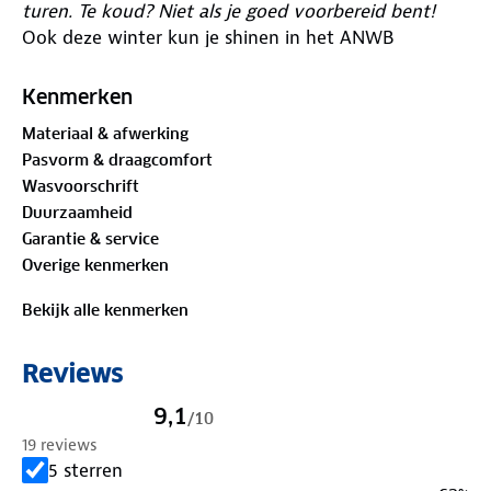
turen. Te koud? Niet als je goed voorbereid bent!
Ook deze winter kun je shinen in het ANWB
Campingpak. En speciaal voor alle
winterkampeerders hebben we er een paar hele
Kenmerken
zachte teddy sloffen aan toegevoegd. Verzamel alle
Materiaal & afwerking
onderdelen (sweater, joggingbroek, bucket hat en
Pasvorm & draagcomfort
sloffen) in je winkelmandje en ga in stijl naar de
Wasvoorschrift
camping!
Duurzaamheid
De sweater is gemaakt van 70% biologisch katoen
Garantie & service
en 30%
gerecycled polyester
gemaakt van
Overige kenmerken
gerecyclede PET-flessen.
Biologisch katoen
is op een
milieuvriendelijke wijze geproduceerd en is
Bekijk alle kenmerken
afkomstig uit biologische landbouw. Zoek jouw
campingmaatje en maak ons logo compleet!
Reviews
PAK MAAR IN!
9,1
/
10
19 reviews
5 sterren