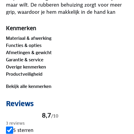
maar wilt. De rubberen behuizing zorgt voor meer
grip, waardoor je hem makkelijk in de hand kan
houden. De lamp heeft drie lichtstanden: 30%, 60%
en 100%. Dit maakt de lamp geschikt als
Kenmerken
nachtlampje, als sfeerlicht tijdens het eten of als
Materiaal & afwerking
verlichting om een boekje te lezen. De BC Tafellamp
Functies & opties
met kap Sirius is een mooie lamp voor in de tent, de
Afmetingen & gewicht
caravan of gewoon voor in de tuin.
Garantie & service
Tafellamp
Overige kenmerken
Hoogte: 16,5 cm
Productveiligheid
Diameter: 13 cm
Bekijk alle kenmerken
Functionaliteiten:
✓ Compacte tafellamp
Reviews
✓ Warme lichtkleur
✓ 3 lichtstanden (30%. 60% en 100%)
8,7
/
10
✓ Rubberen behuizing voor goede grip
3 reviews
✓ Werkt op 4x AA-batterijen (niet inbegrepen)
5 sterren