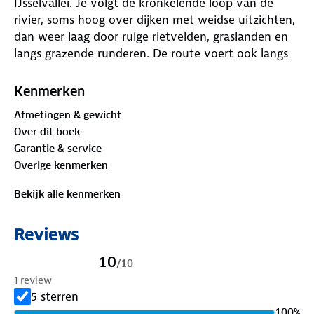
IJsselvallei. Je volgt de kronkelende loop van de
rivier, soms hoog over dijken met weidse uitzichten,
dan weer laag door ruige rietvelden, graslanden en
langs grazende runderen. De route voert ook langs
bosrijke landgoederen en statige havezaten, en doet
een reeks indrukwekkende Hanzesteden aan waar
Kenmerken
historie, cultuur en gastvrijheid samenkomen.
Afmetingen & gewicht
Over dit boek
De rijkdom en het karakter van deze voormalige
Garantie & service
handelssteden geven de tocht extra diepte. In de
Overige kenmerken
wandelgids zijn bovendien negen extra
dagwandelingen opgenomen, ideaal voor een kort
Bekijk alle kenmerken
uitstapje of een complete wandelvakantie langs een
van de mooiste rivieren van Nederland.
Reviews
10
/
10
1 review
5 sterren
100
%