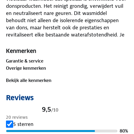
donsproducten. Het reinigt grondig, verwijdert vuil
en neutraliseert nare geuren. Dit wasmiddel
behoudt niet alleen de isolerende eigenschappen
van dons, maar herstelt ook de prestaties en
revitaliseert elke bestaande waterafstotendheid. Je
kleding en uitrusting voelen weer als nieuw en
blijven maximaal ademend.
Kenmerken
Garantie & service
Down Wash laat geen residu achter en werkt net zo
Overige kenmerken
effectief in hard als in zacht water. Het helpt de
zolder van het dons te herstellen, zodat je optimaal
Bekijk alle kenmerken
warm en droog blijft. Dankzij de nieuwe
geconcentreerde formule kun je 12 behandelingen
Reviews
uitvoeren in plaats van 6. De fles is gemaakt van
100% gerecycled materiaal en het product is
9,5
/
10
Bluesign®-goedgekeurd, wat staat voor
20 reviews
milieuvriendelijkheid en veiligheid. Geef je dons de
5 sterren
zorg die het verdient en bereid je kleding voor op
80
%