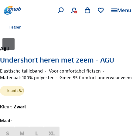
Menu
Fietsen
Agu
Undershort heren met zeem - AGU
Elastische tailleband
Voor comfortabel fietsen
Materiaal: 100% polyester
Green 95 Comfort underwear zeem
klant: 8.1
Kleur
:
Zwart
Maat
:
S
M
L
XL