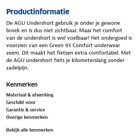
Productinformatie
De AGU Undershort gebruik je onder je gewone
broek en is dus niet zichtbaar. Maar het comfort
van de undershort is wel voelbaar! Het ondergoed is
voorzien van een Green 95 Comfort underwear
zeem. Dit maakt het fietsen extra comfortabel. Met
de AGU undershort fiets je kilometerslang zonder
zadelpijn.
Specificaties undershort fietsbroek
Kenmerken
✓ Voor comfortabel fietsen
Materiaal & afwerking
✓ Met elastische tailleband
Geschikt voor
✓ Materiaal: 100% polyester
Garantie & service
✓ Met Green 95 Comfort underwear zeem
Overige kenmerken
Bekijk alle kenmerken