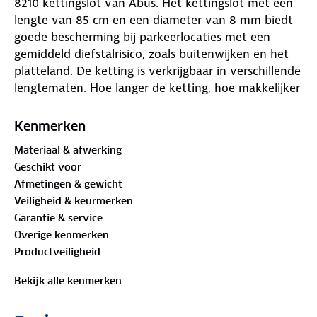
8210 kettingslot van Abus. Het kettingslot met een
lengte van 85 cm en een diameter van 8 mm biedt
goede bescherming bij parkeerlocaties met een
gemiddeld diefstalrisico, zoals buitenwijken en het
platteland. De ketting is verkrijgbaar in verschillende
lengtematen. Hoe langer de ketting, hoe makkelijker
de fiets vastgezet kan worden aan een vast object.
ART-2-sloten zijn de meest gebruikte fietsloten voor
Kenmerken
gewone en elektrische fietsen.
Materiaal & afwerking
Geschikt voor
Testwinnaar ART-2-sloten fietsslotentest 2022
Afmetingen & gewicht
ANWB
Veiligheid & keurmerken
Wij testen regelmatig verschillende fietsen en
Garantie & service
fietsaccessoires. Klik
hier
voor de testuitslag. Dit
Overige kenmerken
keer testten we twintig fietsloten: twaalf ART-2-
Productveiligheid
sloten en acht ART-3-sloten, van merken als Abus,
AXA, Treloc, HEMA en FALKSX. Alle sloten uit de test
Bekijk alle kenmerken
zijn getest op braakbestendigheid door Stichting
ART en wij hebben de sloten vooral getest op