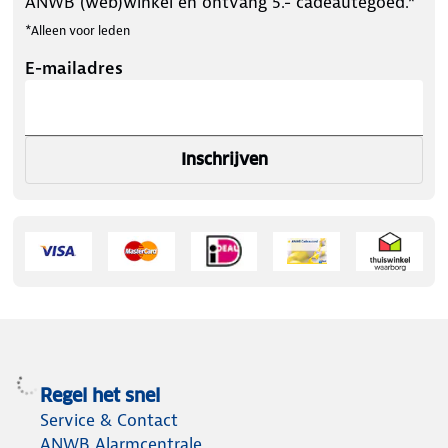
ANWB (web)winkel en ontvang 5.- cadeautegoed.*
*Alleen voor leden
E-mailadres
Inschrijven
Regel het snel
Service & Contact
ANWB Alarmcentrale