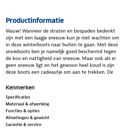
Productinformatie
Wauw! Wanneer de straten en bospaden bedenkt
zijn met een laagje sneeuw kun je niet wachten om
in deze winterboots naar buiten te gaan. Met deze
snowboots ben je namelijk goed beschermd tegen
de kou en nattigheid van sneeuw. Maar ook als er
geen sneeuw ligt en het gewoon heel koud is zijn
deze boots een cadeautje om aan te trekken. De
snowboots worden gekenmerkt door de unikleurige
nylon stof en een leuk detail is de gestreepte veter.
Kenmerken
De boots zijn voorzien van een waterdichte Hydro
Specificaties
Pro-Tex membraan en van een heerlijk zachte
Materiaal & afwerking
fleece waardoor je voeten heerlijk comfortabel
Functies & opties
blijven.
Afmetingen & gewicht
Verder zit er in het hielstuk een stevige hielkap die
Garantie & service
de voet ondersteunt en je hiel op zijn plaats houdt.