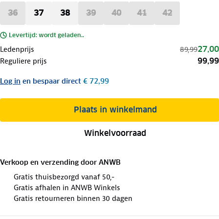
36
37
38
39
40
41
42
Levertijd: wordt geladen..
27,00
Ledenprijs
89,99
99,99
Reguliere prijs
Log in
en bespaar direct
€ 72,99
Plaats in winkelmand
Winkelvoorraad
Verkoop en verzending door
ANWB
Gratis thuisbezorgd vanaf 50,-
Gratis afhalen in ANWB Winkels
Gratis retourneren binnen 30 dagen