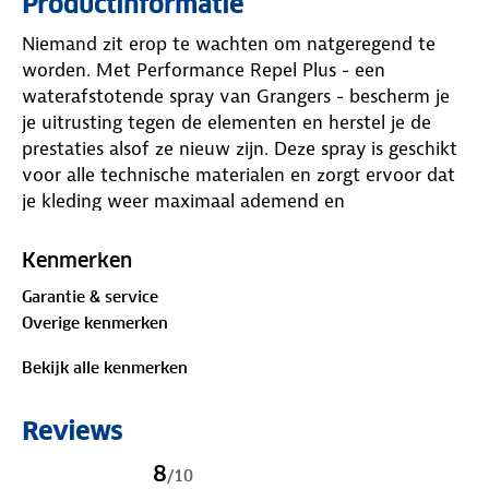
Productinformatie
Niemand zit erop te wachten om natgeregend te
worden. Met Performance Repel Plus - een
waterafstotende spray van Grangers - bescherm je
je uitrusting tegen de elementen en herstel je de
prestaties alsof ze nieuw zijn. Deze spray is geschikt
voor alle technische materialen en zorgt ervoor dat
je kleding weer maximaal ademend en
waterafstotend is.
Kenmerken
De kleurloze spray verwijdert nare geuren, werkt
Garantie & service
effectief zonder warmte-activering en is
Overige kenmerken
onschadelijk voor zowel het milieu als je longen. De
fles is gemaakt van 100% gerecycled materiaal
Bekijk alle kenmerken
(Ocean Waste Plastic) en is Bluesign®-goedgekeurd.
Dit betekent dat het product milieuvriendelijk en
Reviews
veilig is. Het is daarnaast PFC-vrij, een belangrijke
stap richting een schonere natuur. Kies voor
8
/
10
Performance Repel Plus!