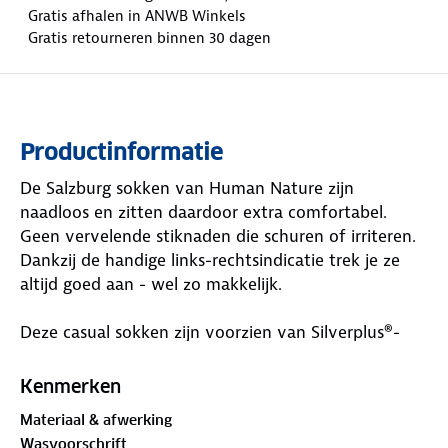
Gratis afhalen in ANWB Winkels
Gratis retourneren binnen 30 dagen
Productinformatie
De Salzburg sokken van Human Nature zijn
naadloos en zitten daardoor extra comfortabel.
Geen vervelende stiknaden die schuren of irriteren.
Dankzij de handige links-rechtsindicatie trek je ze
altijd goed aan - wel zo makkelijk.
Deze casual sokken zijn voorzien van Silverplus®-
technologie. Dat helpt huidirritatie voorkomen en
houdt je voeten fris, ook tijdens lange dagen. Een
Kenmerken
slimme keuze voor dagelijks gebruik.
Materiaal & afwerking
Wasvoorschrift