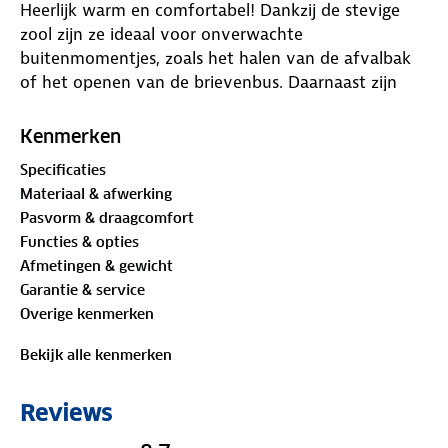
Heerlijk warm en comfortabel! Dankzij de stevige
zool zijn ze ideaal voor onverwachte
buitenmomentjes, zoals het halen van de afvalbak
of het openen van de brievenbus. Daarnaast zijn
deze Spaanse sloffen voorzien van een
voorgevormd, comfortabel en dempend voetbed.
Kenmerken
Wat wil je nog meer?
Specificaties
Materiaal & afwerking
Slof Savian is verkrijgbaar in de maten 36–47. De
Pasvorm & draagcomfort
beschikbaarheid van de maten verschilt per kleur.
Functies & opties
Afmetingen & gewicht
Garantie & service
Overige kenmerken
Bekijk alle kenmerken
Reviews