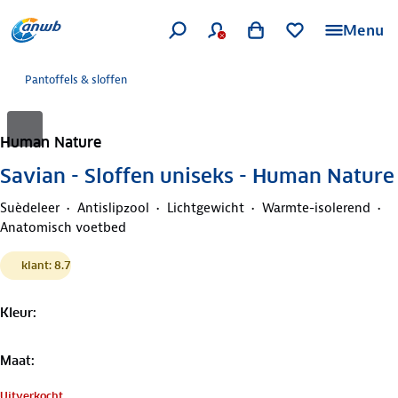
Menu
Pantoffels & sloffen
Human Nature
Savian - Sloffen uniseks - Human Nature
Suèdeleer
Antislipzool
Lichtgewicht
Warmte-isolerend
Anatomisch voetbed
klant: 8.7
Kleur
:
Maat
:
Uitverkocht