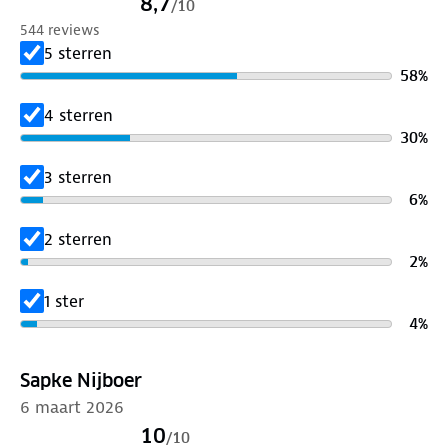
8,7
/
10
544 reviews
5 sterren
58
%
4 sterren
30
%
3 sterren
6
%
2 sterren
2
%
1 ster
4
%
Sapke Nijboer
6 maart 2026
10
/
10