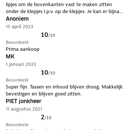
lipjes om de bovenkanten vast te maken zitten
onder de klepjes I.p.v. op de klepjes. Je kan er bijna
niet bij om deze te sluiten. Gewoon een miskoop.
Anoniem
13 april 2023
10
/
10
Beoordeeld
Prima aankoop
MK
1 januari 2023
10
/
10
Beoordeeld
Super fijn. Tassen en inhoud blijven droog. Makkelijk
bevestigen en blijven goed zitten.
PIET jonkheer
11 augustus 2021
2
/
10
Beoordeeld