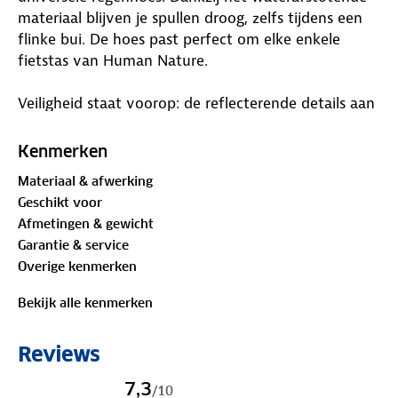
materiaal blijven je spullen droog, zelfs tijdens een
flinke bui. De hoes past perfect om elke enkele
fietstas van Human Nature.
Veiligheid staat voorop: de reflecterende details aan
drie zijden zorgen voor extra zichtbaarheid in het
donker. Zo ben je beter te zien voor andere
Kenmerken
weggebruikers, wat je fietsrit een stuk veiliger
Materiaal & afwerking
maakt. Met een formaat van 48 x 55 cm biedt deze
Geschikt voor
lichtgewicht regenhoes een stevige bescherming.
Afmetingen & gewicht
Laat je niet verrassen door het weer en houd je
Garantie & service
fietstas altijd droog.
Overige kenmerken
Bekijk alle kenmerken
Reviews
7,3
/
10