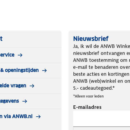
t
Nieuwsbrief
Ja, ik wil de ANWB Winke
nieuwsbrief ontvangen e
ervice
ANWB toestemming om m
e-mail te benaderen over
& openingstijden
beste acties en kortingen
ANWB (web)winkel en o
elde vragen
5.- cadeautegoed.*
*Alleen voor leden
gegevens
E-mailadres
n via ANWB.nl