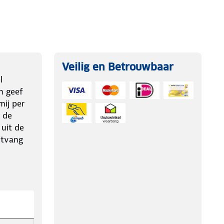
Veilig en Betrouwbaar
l
n geef
ij per
 de
 uit de
ntvang