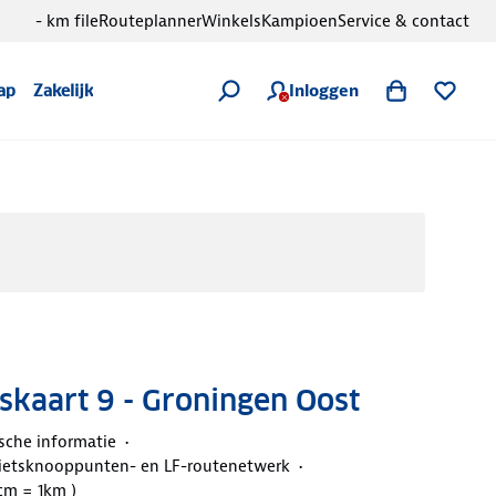
- km file
Routeplanner
Winkels
Kampioen
Service & contact
Inloggen
ap
Zakelijk
kaart 9 - Groningen Oost
ische informatie
ietsknooppunten- en LF-routenetwerk
5cm = 1km )