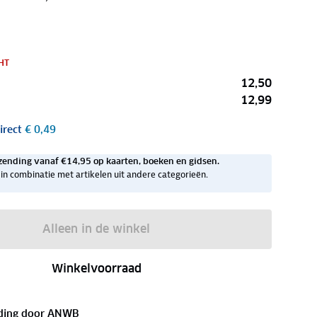
HT
12,50
12,99
irect
€ 0,49
zending vanaf €14,95 op kaarten, boeken en gidsen.
ig in combinatie met artikelen uit andere categorieën.
Alleen in de winkel
Winkelvoorraad
ding door
ANWB