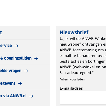
t
Nieuwsbrief
Ja, ik wil de ANWB Winke
nieuwsbrief ontvangen e
ervice
ANWB toestemming om m
e-mail te benaderen over
& openingstijden
beste acties en kortingen
ANWB (web)winkel en o
elde vragen
5.- cadeautegoed.*
*Alleen voor leden
gegevens
E-mailadres
n via ANWB.nl