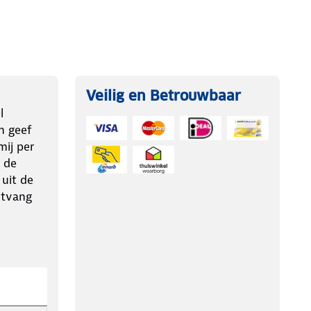
Veilig en Betrouwbaar
l
n geef
ij per
 de
 uit de
ntvang