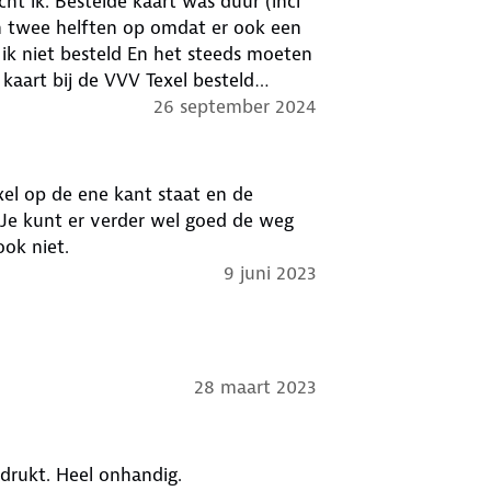
t ik. Bestelde kaart was duur (incl
in twee helften op omdat er ook een
 ik niet besteld En het steeds moeten
kaart bij de VVV Texel besteld
die kaart was slechts € 4.95 incl. verzenden.
26 september 2024
xel op de ene kant staat en de
ok niet.
9 juni 2023
28 maart 2023
edrukt. Heel onhandig.