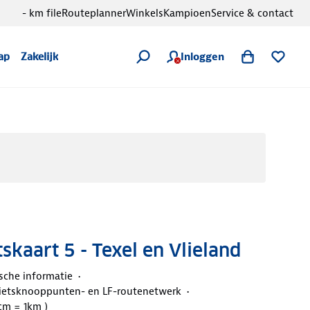
- km file
Routeplanner
Winkels
Kampioen
Service & contact
Inloggen
ap
Zakelijk
kaart 5 - Texel en Vlieland
ische informatie
ietsknooppunten- en LF-routenetwerk
5cm = 1km )