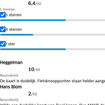
6,4
/
10
5 reviews
5 sterren
4 sterren
1 ster
Heggelman
10
/
10
Beoordeeld
De kaart is duidelijk. Fietsknooppunten staan helder aang
Hans Blom
2
/
10
Beoordeeld