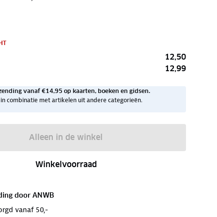
HT
12,50
12,99
zending vanaf €14,95 op kaarten, boeken en gidsen.
ig in combinatie met artikelen uit andere categorieën.
Alleen in de winkel
Winkelvoorraad
ding door
ANWB
orgd vanaf 50,-