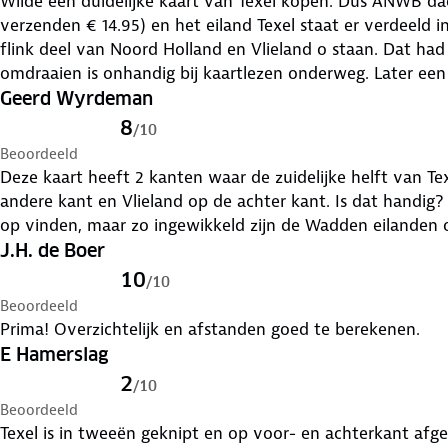
Wilde een duidelijke kaart van Texel kopen. Dus ANWB dach
verzenden € 14.95) en het eiland Texel staat er verdeeld 
flink deel van Noord Holland en Vlieland o staan. Dat had
omdraaien is onhandig bij kaartlezen onderweg. Later een 
waarop Texel duidelijk staat en 
Geerd Wyrdeman
8
/
10
Beoordeeld
Deze kaart heeft 2 kanten waar de zuidelijke helft van Te
andere kant en Vlieland op de achter kant. Is dat handig? Je kunt er verder wel goed de weg
op vinden, maar zo ingewikkeld zijn de Wadden eilanden o
J.H. de Boer
10
/
10
Beoordeeld
Prima! Overzichtelijk en afstanden goed te berekenen.
E Hamerslag
2
/
10
Beoordeeld
Texel is in tweeën geknipt en op voor- en achterkant afg