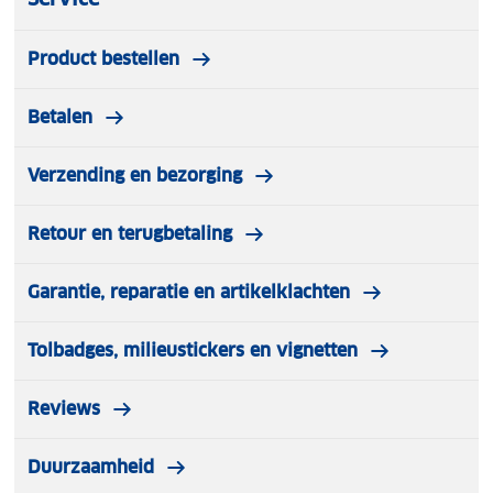
✓ Gebruik Care Plus® Anti-Tick veilig. Lees voor het
gebruik de gebruiksaanwijzing
Product bestellen
Specificaties:
Merk: Care Plus®
Betalen
Gewicht (kg): 0,125
Afmetingen (lxbxh): 53 x 29 x 146 mm
Materiaal: kunststof
Verzending en bezorging
Activiteit: kamperen, wandelen, vakantie
Retour en terugbetaling
Garantie, reparatie en artikelklachten
Tolbadges, milieustickers en vignetten
Reviews
Duurzaamheid