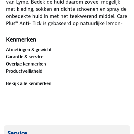
van Lyme. Bedek de huid daarom zoveel mogelijk
met kleding, sokken en dichte schoenen en spray de
onbedekte huid in met het teekwerend middel. Care
Plus® Anti- Tick is gebaseerd op natuurlijke lemon-
eucalyptus extracten en beschermt tot 6 uur tegen
teken. De spray is ideaal voor gebruik in bossen,
Kenmerken
tuinen en duinen. Controleer jezelf en je gezin altijd
Afmetingen & gewicht
na een dagje in de natuur op tekenbeten. Heb je
Garantie & service
een teek ontdekt? Verwijder deze dan zo snel
Overige kenmerken
mogelijk (binnen 8 uur) om de kans op besmetting
Productveiligheid
te verkleinen.
Bekijk alle kenmerken
Functionaliteiten:
✓ Sterk teekwerend middel op basis van eucalyptus
citriodora olie
✓ Beschermt tot 6 uur tegen teken
✓ Geschikt voor kinderen vanaf 3 maanden en
volwassenen
✓ Ideaal voor gebruik in het bos, tuin, duin en heide
Service