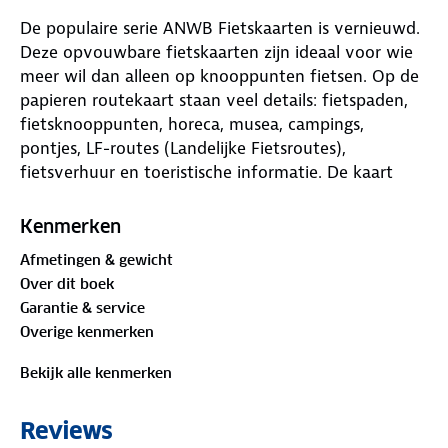
De populaire serie ANWB Fietskaarten is vernieuwd.
Deze opvouwbare fietskaarten zijn ideaal voor wie
meer wil dan alleen op knooppunten fietsen. Op de
papieren routekaart staan veel details: fietspaden,
fietsknooppunten, horeca, musea, campings,
pontjes, LF-routes (Landelijke Fietsroutes),
fietsverhuur en toeristische informatie. De kaart
fungeert als handige routeplanner en heeft een
schaal van 1:66.666. In totaal zijn er 40 ANWB
Kenmerken
Fietskaarten, van de Wadden tot Maastricht en van
Afmetingen & gewicht
Den Haag tot de Achterhoek. Plan je fietsroute door
Over dit boek
Nederland voortaan met overzichtelijke ANWB
Garantie & service
Fietskaarten!
Overige kenmerken
Bekijk alle kenmerken
Reviews