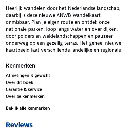
Heerlijk wandelen door het Nederlandse landschap,
daarbij is deze nieuwe ANWB Wandelkaart
onmisbaar. Plan je eigen route en ontdek onze
nationale parken, loop langs water en over dijken,
door polders en weidelandschappen en pauzeer
onderweg op een gezellig terras. Het geheel nieuwe
kaartbeeld laat verschillende landelijke en regionale
wandelnetwerken zien, LAW-paden (Lange-Afstand-
Wandelpaden), streekpaden en knooppunten. De
Kenmerken
routes zijn voorzien van opstap- en parkeerplaatsen,
Afmetingen & gewicht
horeca, musea en toeristische informatie. In totaal
Over dit boek
zijn er 40 wandelregiokaarten verkrijgbaar.
Garantie & service
Overige kenmerken
Bekijk alle kenmerken
Reviews