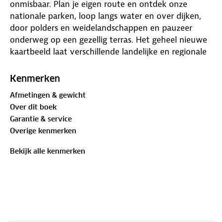
onmisbaar. Plan je eigen route en ontdek onze
nationale parken, loop langs water en over dijken,
door polders en weidelandschappen en pauzeer
onderweg op een gezellig terras. Het geheel nieuwe
kaartbeeld laat verschillende landelijke en regionale
wandelnetwerken zien, LAW-paden (Lange-Afstand-
Wandelpaden), streekpaden en knooppunten. De
Kenmerken
routes zijn voorzien van opstap- en parkeerplaatsen,
Afmetingen & gewicht
horeca, musea en toeristische informatie. In totaal
Over dit boek
zijn er 40 wandelregiokaarten verkrijgbaar.
Garantie & service
Overige kenmerken
Bekijk alle kenmerken