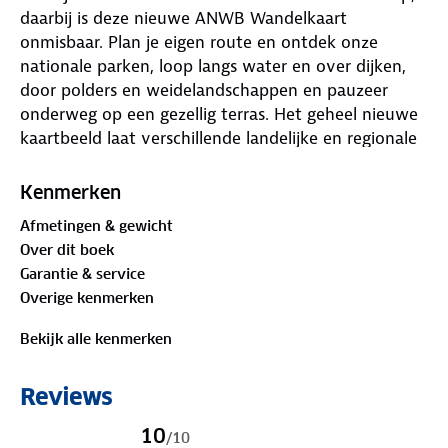
daarbij is deze nieuwe ANWB Wandelkaart
onmisbaar. Plan je eigen route en ontdek onze
nationale parken, loop langs water en over dijken,
door polders en weidelandschappen en pauzeer
onderweg op een gezellig terras. Het geheel nieuwe
kaartbeeld laat verschillende landelijke en regionale
wandelnetwerken zien, LAW-paden (Lange-Afstand-
Wandelpaden), streekpaden en knooppunten. De
Kenmerken
routes zijn voorzien van opstap- en parkeerplaatsen,
Afmetingen & gewicht
horeca, musea en toeristische informatie. In totaal
Over dit boek
zijn er 40 wandelregiokaarten verkrijgbaar.
Garantie & service
Overige kenmerken
Bekijk alle kenmerken
Reviews
10
/
10