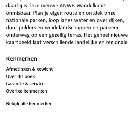
daarbij is deze nieuwe ANWB Wandelkaart
onmisbaar. Plan je eigen route en ontdek onze
nationale parken, loop langs water en over dijken,
door polders en weidelandschappen en pauzeer
onderweg op een gezellig terras. Het geheel nieuwe
kaartbeeld laat verschillende landelijke en regionale
wandelnetwerken zien, LAW-paden (Lange-Afstand-
Wandelpaden), streekpaden en knooppunten. De
Kenmerken
routes zijn voorzien van opstap- en parkeerplaatsen,
Afmetingen & gewicht
horeca, musea en toeristische informatie. In totaal
Over dit boek
zijn er 40 wandelregiokaarten verkrijgbaar.
Garantie & service
Overige kenmerken
Bekijk alle kenmerken