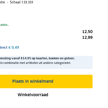
atie
Schaal 1:33.333
laden..
12,50
12,99
irect
€ 0,49
zending vanaf €14,95 op kaarten, boeken en gidsen.
ig in combinatie met artikelen uit andere categorieën.
Plaats in winkelmand
Winkelvoorraad