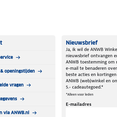
t
Nieuwsbrief
Ja, ik wil de ANWB Winke
nieuwsbrief ontvangen e
ervice
ANWB toestemming om m
e-mail te benaderen over
& openingstijden
beste acties en kortingen
ANWB (web)winkel en o
elde vragen
5.- cadeautegoed.*
*Alleen voor leden
gegevens
E-mailadres
n via ANWB.nl