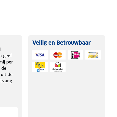
Veilig en Betrouwbaar
l
n geef
ij per
 de
 uit de
ntvang