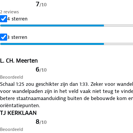
7
/
10
2 reviews
4 sterren
3 sterren
L. CH. Meerten
6
/
10
Beoordeeld
Schaal 1:25 zou geschikter zijn dan 1:33. Zeker voor wande
voor wandelpaden zijn in het veld vaak niet teug te vind
betere staatnaamaanduiding buiten de bebouwde kom en aangeven van duidelijk herkenbare
oriëntatiepunten.
TJ KERKLAAN
8
/
10
Beoordeeld