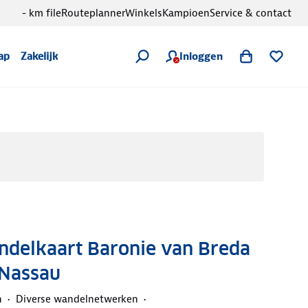
- km file
Routeplanner
Winkels
Kampioen
Service & contact
Inloggen
ap
Zakelijk
elkaart Baronie van Breda
-Nassau
n
Diverse wandelnetwerken