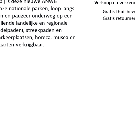
rbij is deze nieuwe ANWB
Verkoop en verzen
nze nationale parken, loop langs
Gratis thuisbez
pen en pauzeer onderweg op een
Gratis retourne
llende landelijke en regionale
elpaden), streekpaden en
arkeerplaatsen, horeca, musea en
aarten verkrijgbaar.