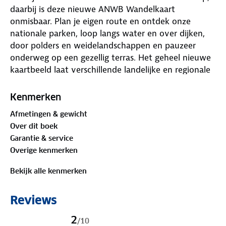
daarbij is deze nieuwe ANWB Wandelkaart
onmisbaar. Plan je eigen route en ontdek onze
nationale parken, loop langs water en over dijken,
door polders en weidelandschappen en pauzeer
onderweg op een gezellig terras. Het geheel nieuwe
kaartbeeld laat verschillende landelijke en regionale
wandelnetwerken zien, LAW-paden (Lange-Afstand-
Wandelpaden), streekpaden en knooppunten. De
Kenmerken
routes zijn voorzien van opstap- en parkeerplaatsen,
Afmetingen & gewicht
horeca, musea en toeristische informatie. In totaal
Over dit boek
zijn er 40 wandelregiokaarten verkrijgbaar.
Garantie & service
Overige kenmerken
Bekijk alle kenmerken
Reviews
2
/
10