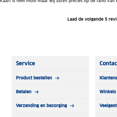
Kaart is heel mooi maar wij zaten precies op de rand van
Laad de volgende 5 rev
Service
Contac
Product bestellen
Klantens
Betalen
Winkels 
Verzending en bezorging
Veelgest