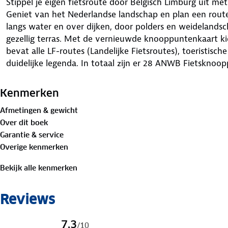
Stippel je eigen fietsroute door Belgisch Limburg uit 
Geniet van het Nederlandse landschap en plan een route
langs water en over dijken, door polders en weideland
gezellig terras. Met de vernieuwde knooppuntenkaart kies
bevat alle LF-routes (Landelijke Fietsroutes), toeristisc
duidelijke legenda. In totaal zijn er 28 ANWB Fietsknoo
Kenmerken
Afmetingen & gewicht
Over dit boek
Garantie & service
Overige kenmerken
Bekijk alle kenmerken
Reviews
7,3
/
10