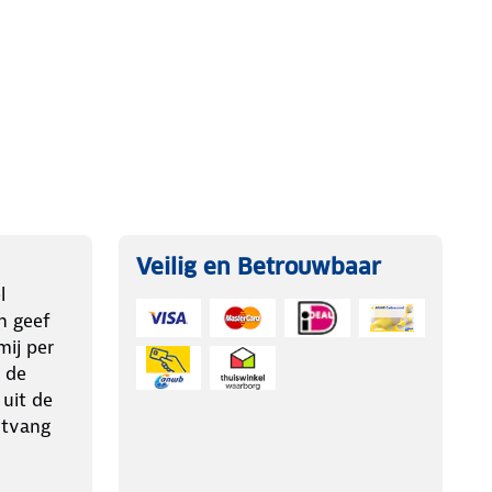
Veilig en Betrouwbaar
l
n geef
ij per
 de
 uit de
ntvang