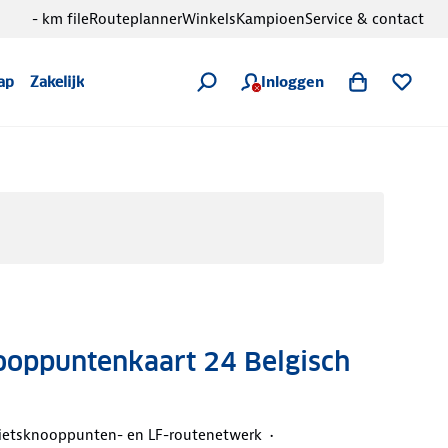
- km file
Routeplanner
Winkels
Kampioen
Service & contact
Inloggen
ap
Zakelijk
ppuntenkaart 24 Belgisch
ietsknooppunten- en LF-routenetwerk