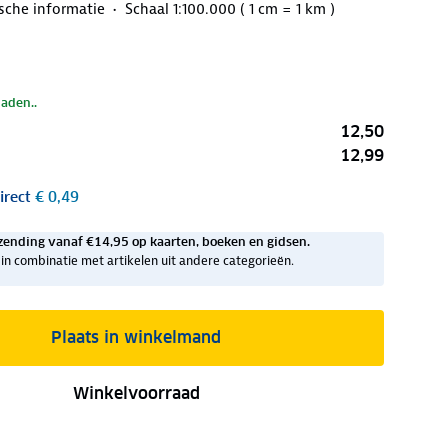
ische informatie
Schaal 1:100.000 ( 1 cm = 1 km )
laden..
12,50
12,99
irect
€ 0,49
zending vanaf €14,95 op kaarten, boeken en gidsen.
ig in combinatie met artikelen uit andere categorieën.
Plaats in winkelmand
Winkelvoorraad