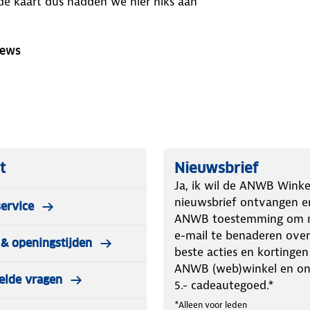
 de kaart dus hadden we hier niks aan
iews
t
Nieuwsbrief
Ja, ik wil de ANWB Winke
nieuwsbrief ontvangen e
ervice
ANWB toestemming om m
e-mail te benaderen over
& openingstijden
beste acties en kortingen
ANWB (web)winkel en o
elde vragen
5.- cadeautegoed.*
*Alleen voor leden