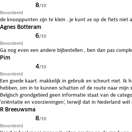
8
/
10
Beoordeeld
de knooppunten zijn te klein . je kunt ze op de fiets niet 
Agnes Botteram
6
/
10
Beoordeeld
Ga nog even een andere bijbestellen , ben dan pas compl
Pim
4
/
10
Beoordeeld
Een goede kaart. makkelijk in gebruik en scheurt niet. Ik 
hebben, om in te kunnen schatten of de route naar mijn s
Belgisch grondgebied geen informatie staat van de categor
'oriëntatie en voorzieningen', terwijl dat in Nederland wél 
België, omdat Nederlandse kaart volop voorhanden zijn.
R Breeuwsma
8
/
10
Beoordeeld