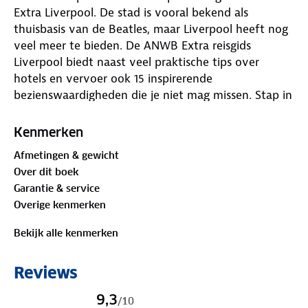
Extra Liverpool. De stad is vooral bekend als
thuisbasis van de Beatles, maar Liverpool heeft nog
veel meer te bieden. De ANWB Extra reisgids
Liverpool biedt naast veel praktische tips over
hotels en vervoer ook 15 inspirerende
bezienswaardigheden die je niet mag missen. Stap in
de wereld van schepen, dokken en tunnels van
rivier de Mersey, shop je portemonnee leeg in
Kenmerken
winkelwalhalla Liverpool One of doe een avondje
Afmetingen & gewicht
theater aan Hope Street.
Over dit boek
Deze kleine reisgids past gemakkelijk in de tas en
Garantie & service
heeft een handige uitneembare kaart met daarop
Overige kenmerken
de beste tips voor overnachten, winkelen, eten en
drinken en uitgaan.
Bekijk alle kenmerken
ANWB Extra is de succesvolste reisgidsenserie van
Nederland! Met meer dan 120 gidsen biedt deze
Reviews
serie een reisgids voor nagenoeg iedere denkbare
bestemming.
9,3
/
10