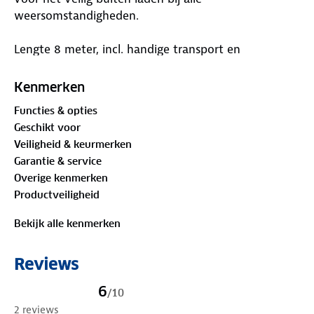
weersomstandigheden.
Lengte 8 meter, incl. handige transport en
beschermende draagtas. EV-kabel passend voor o.a.:
• Audi E-Tron
Kenmerken
• BMW i3 EL
Functies & opties
• Mercedes B-Klasse Electric Drive
Geschikt voor
• Tesla Model 3 Tesla Model S 60
Veiligheid & keurmerken
• Tesla Model S 75
Garantie & service
• Tesla Model S 90
Overige kenmerken
• Tesla Model X 60
Productveiligheid
• Tesla Model X 75
• Tesla Model X 90
Bekijk alle kenmerken
• Tesla Model X 100
Specificaties:
Reviews
• Spanning (VAC): 380V-450V
• Verbruik (A): 16A
6
/
10
• Isolatieweerstand: >1000M
2 reviews