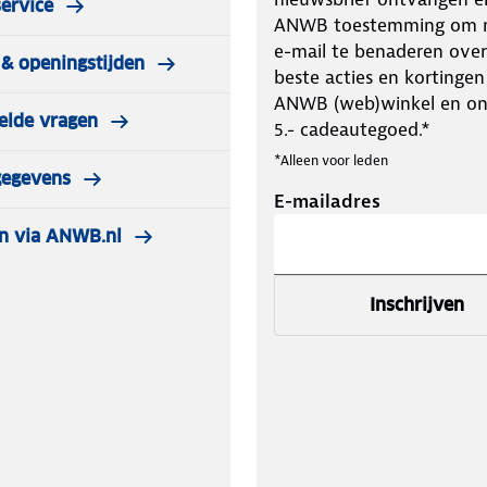
ervice
ANWB toestemming om m
e-mail te benaderen over
& openingstijden
beste acties en kortingen
ANWB (web)winkel en o
elde vragen
5.- cadeautegoed.*
*Alleen voor leden
gegevens
E-mailadres
n via ANWB.nl
Inschrijven