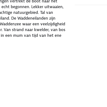
lingen vertrekt de boot naar het
e echt begonnen. Lekker uitwaaien,
achtige natuurgebied. Tal van
eiland. De Waddeneilanden zijn
Waddenzee waar een veelzijdigheid
uur. Van strand naar kwelder, van bos
je in een mum van tijd van het ene
het eiland. je kunt er dus ongestoord
d kilometer aan onverharde paden,
k Staatsbosbeheer ga je mee op
tgestippelde wandelroutes wijzen je
ngen en wat nog niet meer zal zijn!