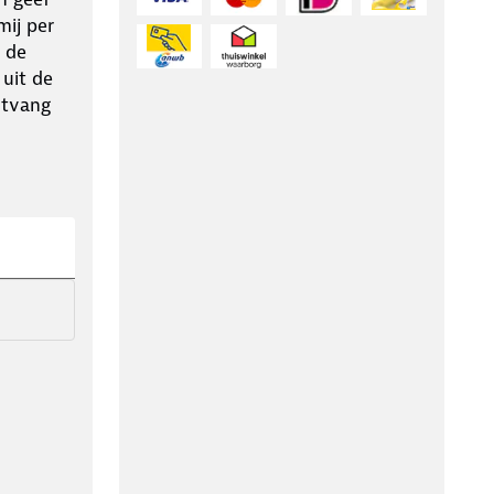
ij per
 de
 uit de
ntvang