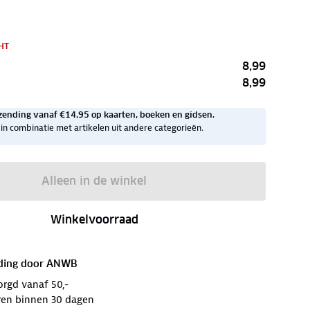
HT
8,99
8,99
zending vanaf €14,95 op kaarten, boeken en gidsen.
ig in combinatie met artikelen uit andere categorieën.
Alleen in de winkel
Winkelvoorraad
ding door
ANWB
orgd vanaf 50,-
ren binnen 30 dagen