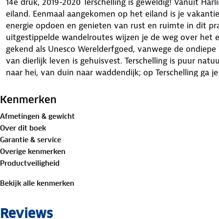
14e druk, 2019-2020 Terschelling is geweldig! Vanuit Har
eiland. Eenmaal aangekomen op het eiland is je vakanti
energie opdoen en genieten van rust en ruimte in dit pr
uitgestippelde wandelroutes wijzen je de weg over het 
gekend als Unesco Werelderfgoed, vanwege de ondiepe 
van dierlijk leven is gehuisvest. Terschelling is puur nat
naar hei, van duin naar waddendijk; op Terschelling ga 
naar het andere landschap. Er zijn heel weinig auto's op 
fietsen. Verspreid over het eiland ligt ruim tweehonder
Kenmerken
uitermate geschikt om te wanden. Met de kaart van Fal
Afmetingen & gewicht
ontdekkingsreis door dit mooie natuurgebied. Tal van ui
Over dit boek
de weg door bossen en duinen, over heide, zandverstuivi
Garantie & service
Overige kenmerken
Productveiligheid
Bekijk alle kenmerken
Reviews