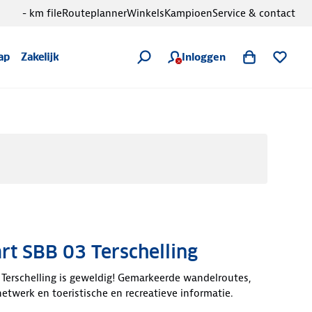
- km file
Routeplanner
Winkels
Kampioen
Service & contact
Inloggen
ap
Zakelijk
t SBB 03 Terschelling
 Terschelling is geweldig! Gemarkeerde wandelroutes,
twerk en toeristische en recreatieve informatie.