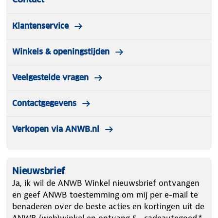
velgenborstel in een elektrische schroevendraaier
resp. e
Klantenservice
Winkels & openingstijden
Veelgestelde vragen
Contactgegevens
Verkopen via ANWB.nl
Nieuwsbrief
Ja, ik wil de ANWB Winkel nieuwsbrief ontvangen
en geef ANWB toestemming om mij per e-mail te
benaderen over de beste acties en kortingen uit de
ANWB (web)winkel en ontvang 5.- cadeautegoed.*