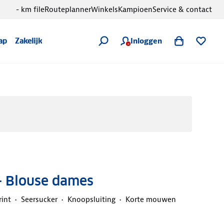
- km file
Routeplanner
Winkels
Kampioen
Service & contact
Inloggen
ap
Zakelijk
- Blouse dames
rint
Seersucker
Knoopsluiting
Korte mouwen