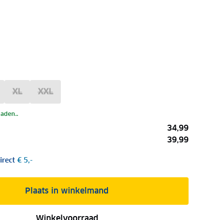
XL
XXL
laden..
34,99
39,99
irect
€ 5,-
Plaats in winkelmand
Winkelvoorraad