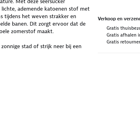
ature. Met deze seersucker
en lichte, ademende katoenen stof met
s tijdens het weven strakker en
Verkoop en verzen
elde banen. Dit zorgt ervoor dat de
Gratis thuisbez
 koele zomerstof maakt.
Gratis afhalen
Gratis retourne
zonnige stad of strijk neer bij een
abel gevoel. Zo wordt elke mooie
winkels. Wij geven er een nieuwe