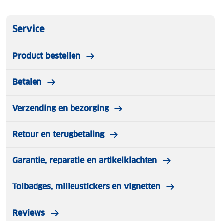
Merk: Køvapää
Leeftijd: 1,5 tot 4 jaar
Zadelhoogte: 29 tot 41 cm
Service
Stuurhoogte: 50 tot 57 cm
Banden: 12 inch luchtbanden
Product bestellen
Inhoud verpakking:
Betalen
• Køvapää 2 in 1 driewieler loopfiets
• Afneembare duwstang
• Voetensteun
Verzending en bezorging
• Naamstickerset
• Handleiding
Retour en terugbetaling
Garantie, reparatie en artikelklachten
Tolbadges, milieustickers en vignetten
Reviews