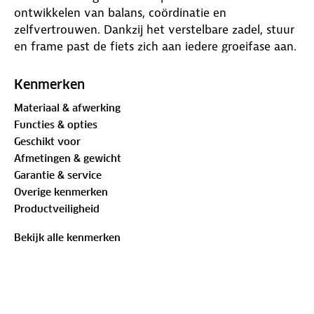
ontwikkelen van balans, coördinatie en
zelfvertrouwen. Dankzij het verstelbare zadel, stuur
en frame past de fiets zich aan iedere groeifase aan.
De luchtbanden, voetensteun en stuurbegrenzer
zorgen voor extra comfort en veiligheid.
Kenmerken
Materiaal & afwerking
Voordelen:
Functies & opties
• 2 in 1 driewieler en loopfiets
Geschikt voor
• Geschikt voor kinderen van 1,5 tot 4 jaar
Afmetingen & gewicht
• Verstelbaar zadel van 29 tot 41 cm
Garantie & service
• Verstelbaar stuur van 50 tot 57 cm
Overige kenmerken
• 12 inch luchtbanden met autoventiel
Productveiligheid
• Inclusief afneembare duwstang
• Stuurbegrenzer voor extra veiligheid
Bekijk alle kenmerken
• TÜV GS gecertificeerd
• Inclusief naamstickerset
Specificaties: