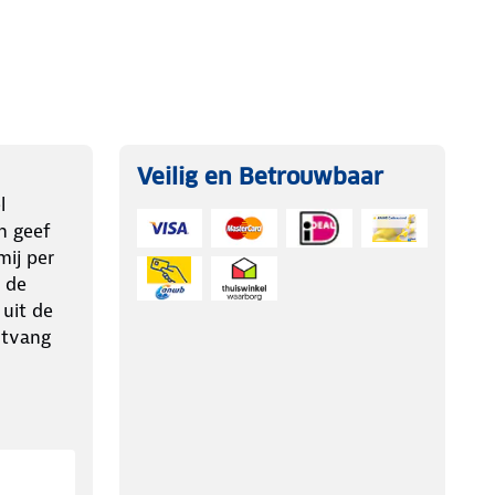
Veilig en Betrouwbaar
l
n geef
ij per
 de
 uit de
ntvang