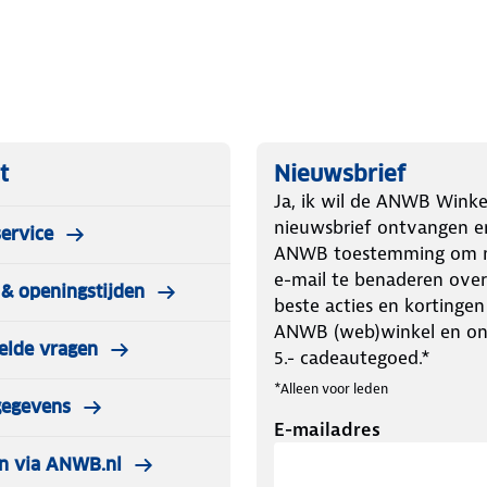
en eventueel panorama-, schuif- of
eratie of ander daktype? Dan is deze
t
Nieuwsbrief
Ja, ik wil de ANWB Winke
nieuwsbrief ontvangen e
ervice
ANWB toestemming om m
e-mail te benaderen over
& openingstijden
beste acties en kortingen
ANWB (web)winkel en o
elde vragen
5.- cadeautegoed.*
*Alleen voor leden
gegevens
E-mailadres
n via ANWB.nl