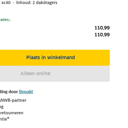
o xc40
Inhoud: 2 dakdragers
laden..
110,99
110,99
Plaats in winkelmand
Alleen online
ding door
Bepakt
ANWB-partner
ng
 retourneren
ntie®