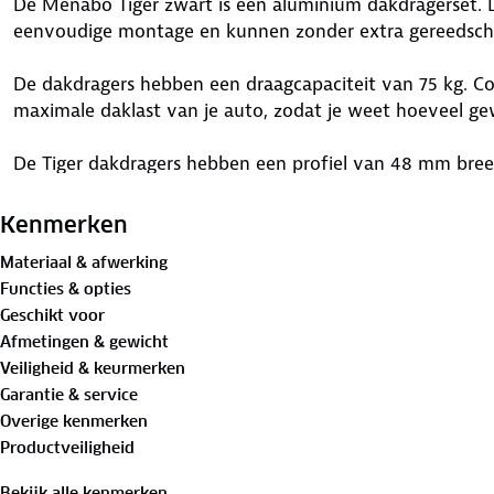
De Menabo Tiger zwart is een aluminium dakdragerset. 
eenvoudige montage en kunnen zonder extra gereedsch
De dakdragers hebben een draagcapaciteit van 75 kg. Con
maximale daklast van je auto, zodat je weet hoeveel ge
De Tiger dakdragers hebben een profiel van 48 mm br
drager zit een T-groef van 21 mm breed. Deze is geschikt
bevestiging, zoals bepaalde fietsendragers, dakkoffers o
Kenmerken
Materiaal & afwerking
Accessoires kunnen ook worden bevestigd met een U-beu
Functies & opties
breedte van de drager van 48mm. Zo gebruik je de dakdr
Geschikt voor
bagage en accessoires.
Afmetingen & gewicht
Veiligheid & keurmerken
Dankzij het aluminium materiaal zijn de dragers relatief
Garantie & service
monteren en verwijderen eenvoudiger.
Overige kenmerken
Productveiligheid
Past deze dakdragerset op jouw auto?
Deze dakdragerset is autospecifiek. Controleer daarom 
Bekijk alle kenmerken