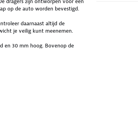
De dragers zijn ontworpen voor een
ap op de auto worden bevestigd.
troleer daarnaast altijd de
wicht je veilig kunt meenemen.
eed en 30 mm hoog. Bovenop de
 voor accessoires met een T-track
f andere geschikte dakaccessoires.
gel, mits deze geschikt is voor de
agers voor verschillende soorten
 licht van gewicht. Dat maakt het
altijd of jouw auto overeenkomt met