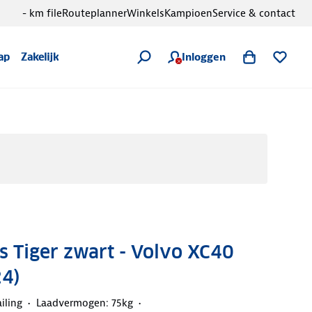
- km file
Routeplanner
Winkels
Kampioen
Service & contact
Inloggen
ap
Zakelijk
 Tiger zwart - Volvo XC40
4)
iling
Laadvermogen: 75kg