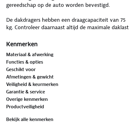
gereedschap op de auto worden bevestigd.
De dakdragers hebben een draagcapaciteit van 75
kg. Controleer daarnaast altijd de maximale daklast
van je auto, zodat je weet hoeveel gewicht je veilig
kunt meenemen.
Kenmerken
Materiaal & afwerking
De Tiger dakdragers hebben een profiel van 48 mm
Functies & opties
breed en 30 mm hoog. Bovenop de drager zit een T-
Geschikt voor
groef van 21 mm breed. Deze is geschikt voor
Afmetingen & gewicht
accessoires met een T-track bevestiging, zoals
Veiligheid & keurmerken
bepaalde fietsendragers, dakkoffers of andere
Garantie & service
geschikte dakaccessoires.
Overige kenmerken
Productveiligheid
Accessoires kunnen ook worden bevestigd met een
U-beugel, mits deze geschikt is voor de breedte van
Bekijk alle kenmerken
de drager van 48mm. Zo gebruik je de dakdragers
voor verschillende soorten bagage en accessoires.