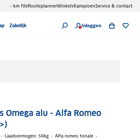
- km file
Routeplanner
Winkels
Kampioen
Service & contact
Inloggen
ap
Zakelijk
s Omega alu - Alfa Romeo
>)
Laadvermogen: 50kg
Alfa romeo tonale