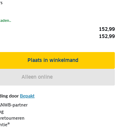
rs
laden..
152,99
152,99
Plaats in winkelmand
Alleen online
ding door
Bepakt
ANWB-partner
ng
 retourneren
ntie®