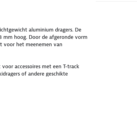
chtgewicht aluminium dragers. De
 28 mm hoog. Door de afgeronde vorm
hikt voor het meenemen van
t voor accessoires met een T-track
skidragers of andere geschikte
gel of klauwbevestiging, mits deze
 kun je de dakdragers gebruiken met
altijd of jouw auto overeenkomt met