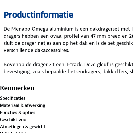
Productinformatie
De Menabo Omega aluminium is een dakdragerset met li
dragers hebben een ovaal profiel van 47 mm breed en
sluit de drager netjes aan op het dak en is de set gesc
verschillende dakaccessoires.
Bovenop de drager zit een T-track. Deze gleuf is geschik
bevestiging, zoals bepaalde fietsendragers, dakkoffers, 
dakaccessoires.
Kenmerken
Accessoires kunnen ook worden bevestigd met een U-beu
Specificaties
geschikt is voor de breedte van de drager van 47mm. Zo
Materiaal & afwerking
verschillende soorten bevestigingen.
Functies & opties
Geschikt voor
Past deze dakdragerset op jouw auto?
Afmetingen & gewicht
Deze dakdragerset is autospecifiek. Controleer daarom 