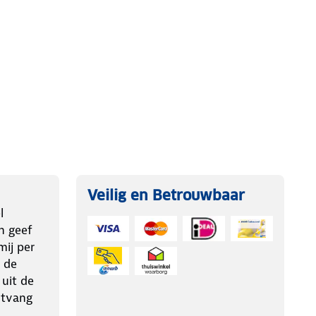
Veilig en Betrouwbaar
l
n geef
ij per
 de
 uit de
ntvang