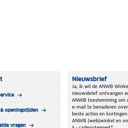
ingspunten (een eventueel panorama-,
eratie of ander daktype? Dan is deze
t
Nieuwsbrief
Ja, ik wil de ANWB Winke
nieuwsbrief ontvangen e
ervice
ANWB toestemming om m
e-mail te benaderen over
& openingstijden
beste acties en kortingen
ANWB (web)winkel en o
elde vragen
5.- cadeautegoed.*