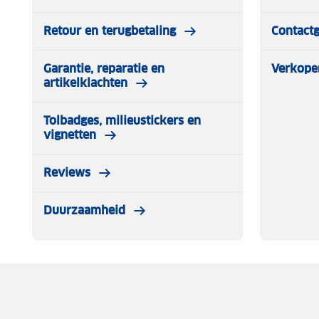
✓ TÜV-certificering: Ja
✓ Fabrieksgarantie: 2 jaar
Retour en terugbetaling
Contact
Garantie, reparatie en
Verkope
artikelklachten
Tolbadges, milieustickers en
vignetten
Reviews
Duurzaamheid