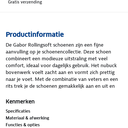
Gratis verzending
Productinformatie
De Gabor Rollingsoft schoenen zijn een fijne
aanvulling op je schoenencollectie. Deze schoen
combineert een modieuze uitstraling met veel
comfort, ideaal voor dagelijks gebruik. Het nubuck
bovenwerk voelt zacht aan en vormt zich prettig
naar je voet. Met de combinatie van veters en een
rits trek je de schoenen gemakkelijk aan en uit en
pas je de pasvorm eenvoudig aan. De zorgvuldig
ontworpen zool zorgt voor een rustige afwikkeling
Kenmerken
van de voet, wat elke stap prettig maakt. Binnenin
Specificaties
vind je een voering van kunstleer en textiel, wat
Materiaal & afwerking
bijdraagt aan een comfortabel gevoel, ook als je
Functies & opties
langere tijd op de been bent. Deze Gabor Rollingsoft