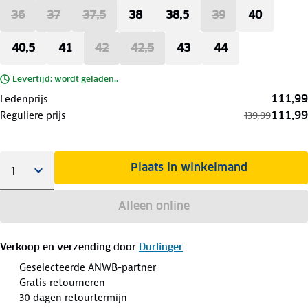
36
37
37,5
38
38,5
39
40
40,5
41
42
42,5
43
44
Levertijd: wordt geladen..
111,99
Ledenprijs
111,99
Reguliere prijs
139,99
Plaats in winkelmand
Alleen online
Verkoop en verzending door
Durlinger
Geselecteerde ANWB-partner
Gratis retourneren
30 dagen retourtermijn