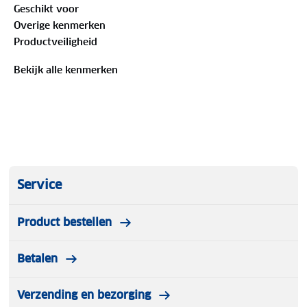
Geschikt voor
is een fijne keuze voor een dagje uit of een actieve
Overige kenmerken
dag.
Productveiligheid
Bekijk alle kenmerken
Service
Product bestellen
Betalen
Verzending en bezorging