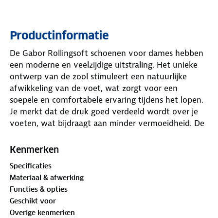
Productinformatie
De Gabor Rollingsoft schoenen voor dames hebben
een moderne en veelzijdige uitstraling. Het unieke
ontwerp van de zool stimuleert een natuurlijke
afwikkeling van de voet, wat zorgt voor een
soepele en comfortabele ervaring tijdens het lopen.
Je merkt dat de druk goed verdeeld wordt over je
voeten, wat bijdraagt aan minder vermoeidheid. De
vetersluiting zorgt ervoor dat je de schoen goed
kunt aanpassen aan jouw voeten, voor optimale
Kenmerken
ondersteuning. Het uitneembare voetbed is handig
Specificaties
als je liever je eigen zolen gebruikt. Deze schoenen
Materiaal & afwerking
zijn gemakkelijk te combineren met verschillende
Functies & opties
outfits en een fijne keuze voor je dagelijkse
Geschikt voor
bezigheden.
Overige kenmerken