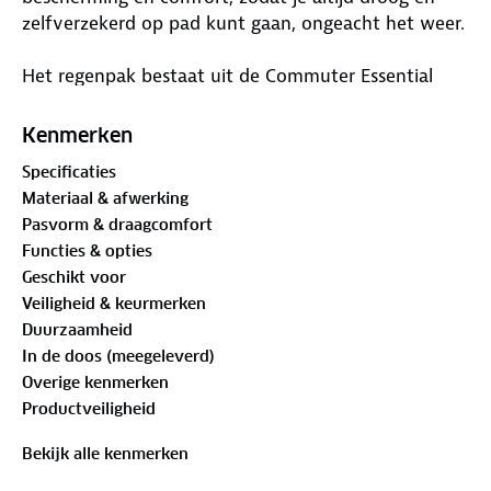
zelfverzekerd op pad kunt gaan, ongeacht het weer.
Het regenpak bestaat uit de Commuter Essential
regenjas en regenbroek, beide gemaakt van Eco
Aqualite 8000-stof, een gerecycled, waterdicht
Kenmerken
materiaal. De getapete naden bieden extra
Specificaties
waterdichtheid, zodat je zelfs tijdens de hevigste
Materiaal & afwerking
regenbuien droog blijft.
Pasvorm & draagcomfort
Functies & opties
De regenjas heeft een afneembare capuchon met
Geschikt voor
verstelbare trekkoordstoppers voor een perfecte
Veiligheid & keurmerken
pasvorm. De regenbroek heeft voorgevormde
Duurzaamheid
knieën voor extra bewegingsvrijheid tijdens het
In de doos (meegeleverd)
fietsen en een schoenbeschermer voor bescherming
Overige kenmerken
tegen opspattend water. Beide kledingstukken zijn
Productveiligheid
uitgerust met reflecterende details voor een betere
zichtbaarheid in het donker.
Bekijk alle kenmerken