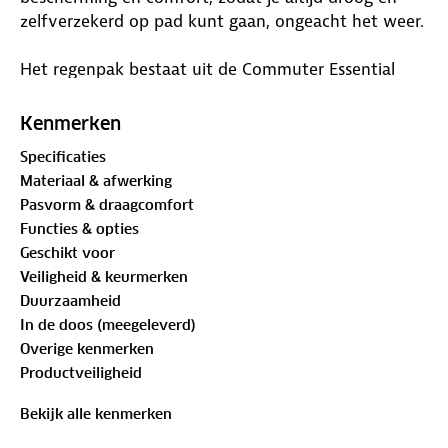
zelfverzekerd op pad kunt gaan, ongeacht het weer.
Het regenpak bestaat uit de Commuter Essential
regenjas en regenbroek, beide gemaakt van Eco
Aqualite 8000-stof, een gerecycled, waterdicht
Kenmerken
materiaal. De getapete naden bieden extra
Specificaties
waterdichtheid, zodat je zelfs tijdens de hevigste
Materiaal & afwerking
regenbuien droog blijft.
Pasvorm & draagcomfort
Functies & opties
De regenjas heeft een afneembare capuchon met
Geschikt voor
verstelbare trekkoordstoppers voor een perfecte
Veiligheid & keurmerken
pasvorm. De regenbroek heeft voorgevormde
Duurzaamheid
knieën voor extra bewegingsvrijheid tijdens het
In de doos (meegeleverd)
fietsen en een schoenbeschermer voor bescherming
Overige kenmerken
tegen opspattend water. Beide kledingstukken zijn
Productveiligheid
uitgerust met reflecterende details voor een betere
zichtbaarheid in het donker.
Bekijk alle kenmerken